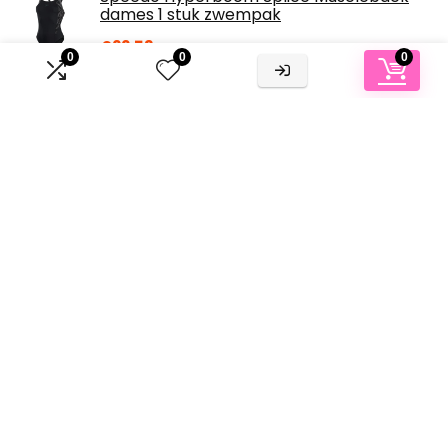
dames 1 stuk zwempak
€
22.53
0
0
0
Over ons
Passie voor mode ontmoet toewijding aan kwaliteit. Wij
stellen tijdloze stukken samen die een individuele stijl
versterken. Van chique essentials tot statement-items, onze
collecties belichamen veelzijdigheid en elegantie. Met een
streven naar uitmuntendheid herdefiniëren we mode en
wekken we vertrouwen bij elke drager.
Informatie