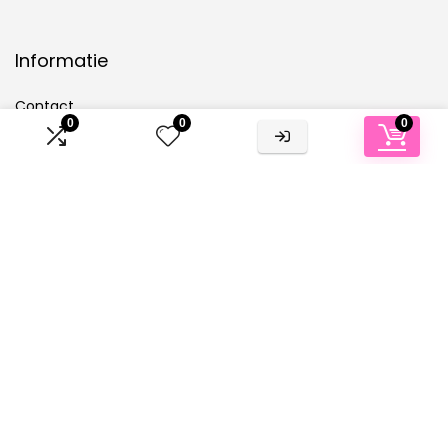
Informatie
Contact
0
0
0
Klantenservice
Over ons
Overzicht
Onze webshops
Vacature
Blogs
Privacybeleid
Adverteren
Contact
badpak-dames.nl