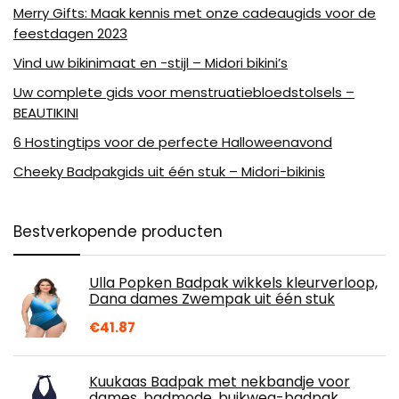
Merry Gifts: Maak kennis met onze cadeaugids voor de
feestdagen 2023
Vind uw bikinimaat en -stijl – Midori bikini’s
Uw complete gids voor menstruatiebloedstolsels –
BEAUTIKINI
6 Hostingtips voor de perfecte Halloweenavond
Cheeky Badpakgids uit één stuk – Midori-bikinis
Bestverkopende producten
Ulla Popken Badpak wikkels kleurverloop,
Dana dames Zwempak uit één stuk
€
41.87
Kuukaas Badpak met nekbandje voor
dames, badmode, buikweg-badpak,