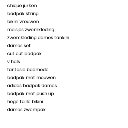
chique jurken
badpak string
bikini vrouwen
meisjes zwemkleding
zwemkleding dames tankini
dames set
cut out badpak
v hals
fantasie badmode
badpak met mouwen
adidas badpak dames
badpak met push up
hoge taille bikini
dames zwempak