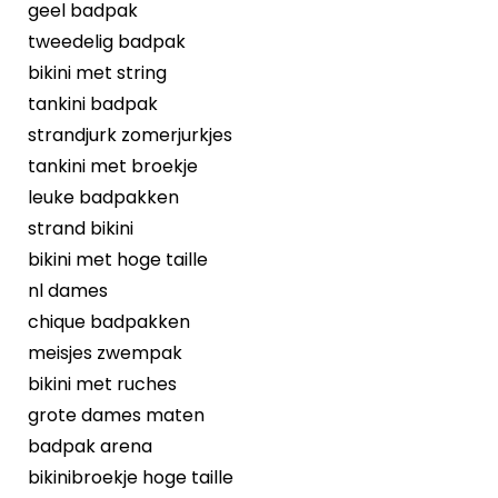
geel badpak
tweedelig badpak
bikini met string
tankini badpak
strandjurk zomerjurkjes
tankini met broekje
leuke badpakken
strand bikini
bikini met hoge taille
nl dames
chique badpakken
meisjes zwempak
bikini met ruches
grote dames maten
badpak arena
bikinibroekje hoge taille