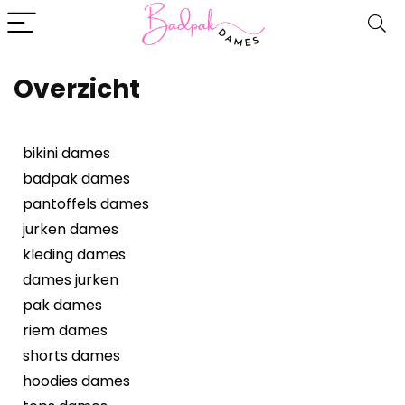
Overzicht
bikini dames
badpak dames
pantoffels dames
jurken dames
kleding dames
dames jurken
pak dames
riem dames
shorts dames
hoodies dames