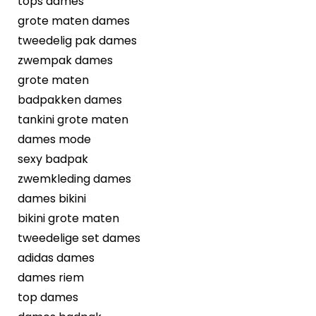
tops dames
grote maten dames
tweedelig pak dames
zwempak dames
grote maten
badpakken dames
tankini grote maten
dames mode
sexy badpak
zwemkleding dames
dames bikini
bikini grote maten
tweedelige set dames
adidas dames
dames riem
top dames