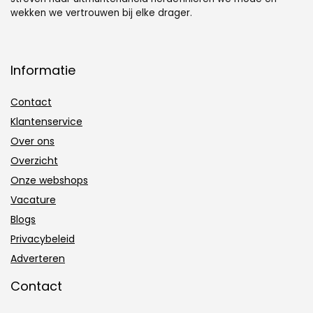
wekken we vertrouwen bij elke drager.
Informatie
Contact
Klantenservice
Over ons
Overzicht
Onze webshops
Vacature
Blogs
Privacybeleid
Adverteren
Contact