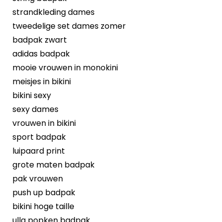
strandkleding dames
tweedelige set dames zomer
badpak zwart
adidas badpak
mooie vrouwen in monokini
meisjes in bikini
bikini sexy
sexy dames
vrouwen in bikini
sport badpak
luipaard print
grote maten badpak
pak vrouwen
push up badpak
bikini hoge taille
ulla popken badpak