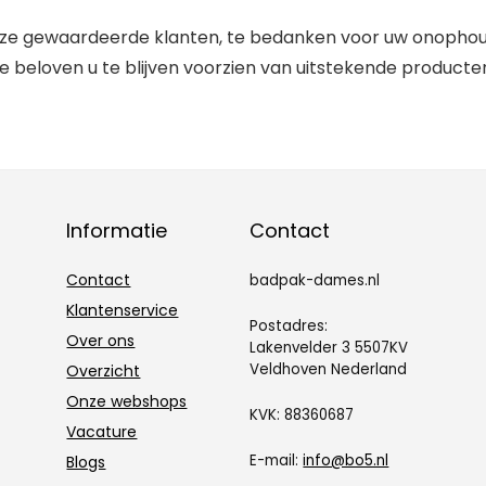
nze gewaardeerde klanten, te bedanken voor uw onophoud
We beloven u te blijven voorzien van uitstekende producten
Informatie
Contact
Contact
badpak-dames.nl
Klantenservice
Postadres:
Over ons
Lakenvelder 3 5507KV
Veldhoven Nederland
Overzicht
Onze webshops
KVK: 88360687
Vacature
E-mail:
info@bo5.nl
Blogs