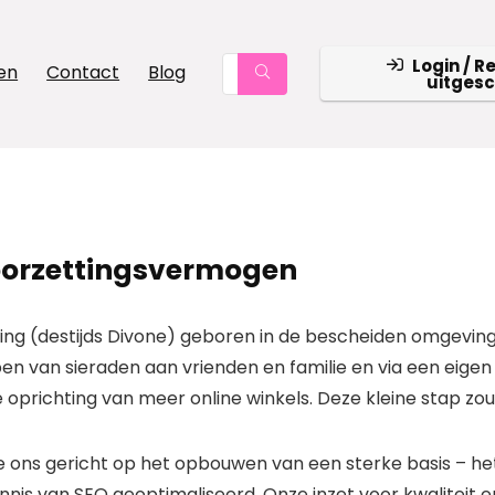
Login / R
en
Contact
Blog
uitges
doorzettingsvermogen
ting (destijds Divone) geboren in de bescheiden omgeving
n van sieraden aan vrienden en familie en via een eige
 oprichting van meer online winkels. Deze kleine stap zou
e ons gericht op het opbouwen van een sterke basis – he
nis van SEO geoptimaliseerd. Onze inzet voor kwaliteit