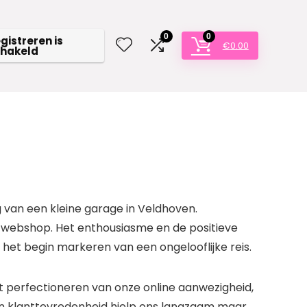
0
0
egistreren is
€
0.00
chakeld
 van een kleine garage in Veldhoven.
n webshop. Het enthousiasme en de positieve
 het begin markeren van een ongelooflijke reis.
t perfectioneren van onze online aanwezigheid,
 en klanttevredenheid hielp ons langzaam maar