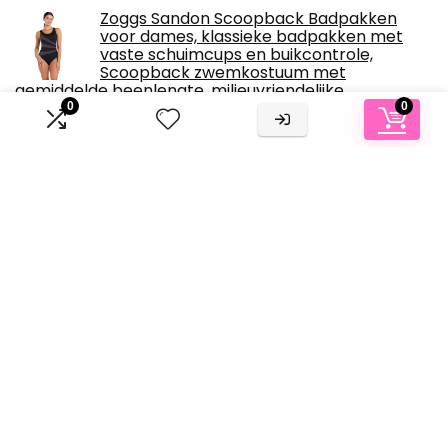
Zoggs Sandon Scoopback Badpakken
voor dames, klassieke badpakken met
vaste schuimcups en buikcontrole,
Scoopback zwemkostuum met
gemiddelde beenlengte, milieuvriendelijke
zwemkleding voor dames
0
0
€
50.19
Ulla Popken Badpak, pijpen,
onderborstband, voering aan de voorkant
dames Zwempak uit één stuk
€
30.29
Over ons