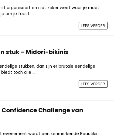
omst organiseert en niet zeker weet waar je moet
e om je feest ...
LEES VERDER
 stuk – Midori-bikinis
endelige stukken, dan zijn er brutale eendelige
iedt toch alle ...
LEES VERDER
l Confidence Challenge van
s het evenement wordt een kenmerkende Beautikini