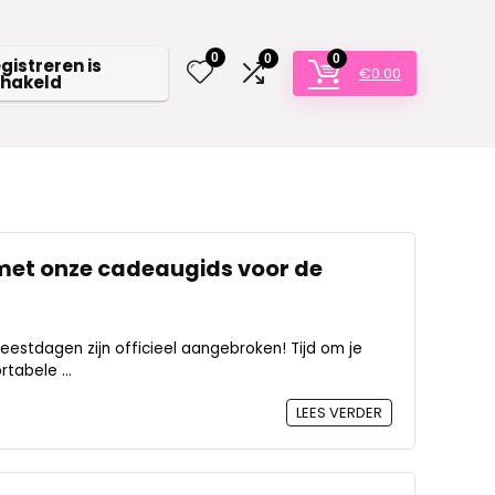
0
0
0
egistreren is
€
0.00
chakeld
 met onze cadeaugids voor de
 feestdagen zijn officieel aangebroken! Tijd om je
abele ...
LEES VERDER