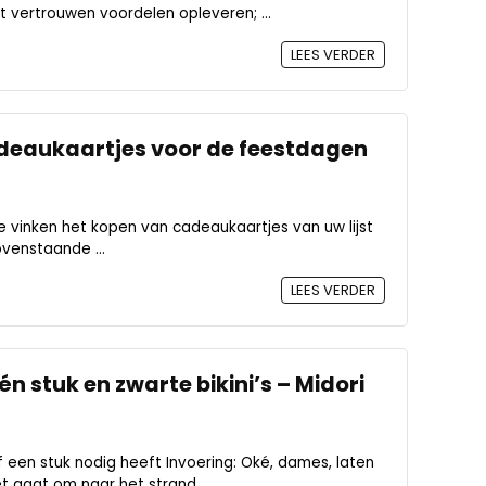
t vertrouwen voordelen opleveren; ...
LEES VERDER
adeaukaartjes voor de feestdagen
 vinken het kopen van cadeaukaartjes van uw lijst
ovenstaande ...
LEES VERDER
n stuk en zwarte bikini’s – Midori
 een stuk nodig heeft Invoering: Oké, dames, laten
t gaat om naar het strand ...