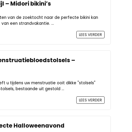
l – Midori bikini’s
ten van de zoektocht naar de perfecte bikini kan
 van een strandvakantie. ...
LEES VERDER
nstruatiebloedstolsels –
ft u tijdens uw menstruatie ooit dikke "stolsels"
olsels, bestaande uit gestold ...
LEES VERDER
rfecte Halloweenavond