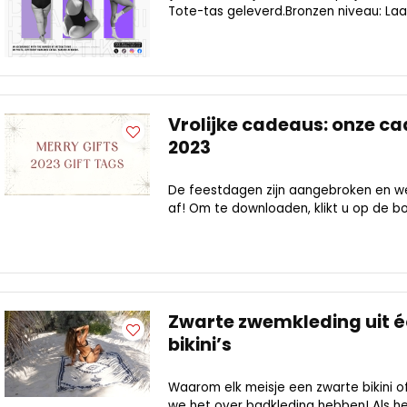
Tote-tas geleverd.Bronzen niveau: Laa
Vrolijke cadeaus: onze c
2023
De feestdagen zijn aangebroken en we
af! Om te downloaden, klikt u op de b
Zwarte zwemkleding uit éé
bikini’s
Waarom elk meisje een zwarte bikini of
we het over badkleding hebben! Als he