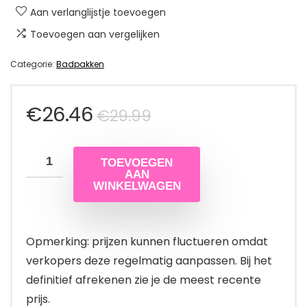
Aan verlanglijstje toevoegen
Toevoegen aan vergelijken
Categorie:
Badpakken
Oorspronkelijke
Huidige
€
26.46
€
29.99
prijs
prijs
TOEVOEGEN
was:
is:
AAN
WINKELWAGEN
€29.99.
€26.46.
Opmerking: prijzen kunnen fluctueren omdat
verkopers deze regelmatig aanpassen. Bij het
definitief afrekenen zie je de meest recente
prijs.