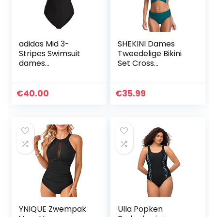
adidas Mid 3-
SHEKINI Dames
Stripes Swimsuit
Tweedelige Bikini
dames
Set Cross
Zwembroeken
Verstelbaar Bikini
Bovendeel Retro
Afdrukken
€
40.00
€
35.99
Driehoek Bikini
Broekje Strand
Bikini Badpak
YNIQUE Zwempak
Ulla Popken