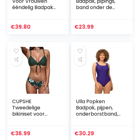
Voor Vrouwen
Badpak, pipings,
ééndelig Badpak
band onder de
Voor Dames Hoge
borst, voering aan
Hals Mesh
de voorkant
Zwemmen
dames Zwempak
€
39.80
€
23.99
Kostuum Badmode
uit één stuk (1-
Pack)
CUPSHE
Ulla Popken
Tweedelige
Badpak, pijpen,
bikiniset voor
onderborstband,
dames,
voering aan de
bloemenprint,
voorkant dames
knoop konijntje
Zwempak uit één
€
36.99
€
30.29
stuk