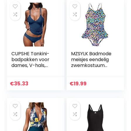
badmode,
zwempak
CUPSHE Tankini-
MZSYLK Badmode
badpakken voor
meisjes eendelig
dames, V-hals,
zwemkostuum
ruches tankini-top,
eenhoorn schattig
gekruiste rug,
kinderbadpak
tweedelig badpak,
dikke riem
€
35.33
€
19.99
buikcontrole