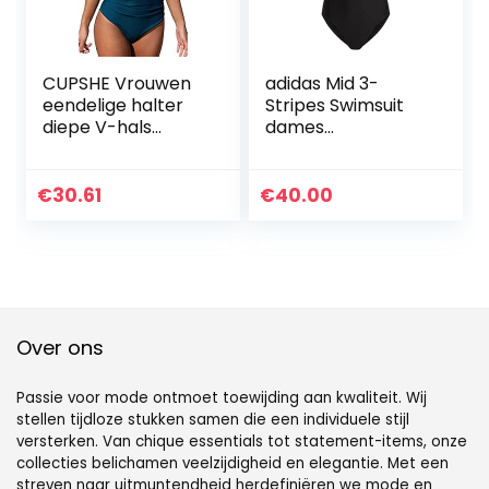
CUPSHE Vrouwen
adidas Mid 3-
eendelige halter
Stripes Swimsuit
diepe V-hals
dames
ruches buik
Zwembroeken
controle rugloze
badpak, Geel
€
30.61
€
40.00
Bloemen, M
Over ons
Passie voor mode ontmoet toewijding aan kwaliteit. Wij
stellen tijdloze stukken samen die een individuele stijl
versterken. Van chique essentials tot statement-items, onze
collecties belichamen veelzijdigheid en elegantie. Met een
streven naar uitmuntendheid herdefiniëren we mode en