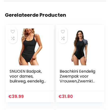
Gerelateerde Producten
SNUOEN Badpak,
Beachkini Eendelig
voor dames,
Zwempak voor
buikweg, eendelige
Vrouwen,Zwemkle
strandmode, hoog
ding met lange
getailleerde
mouwen en rits
monokini,
aan de voorkant
€
39.99
€
31.80
badpakken voor
vrouwen,