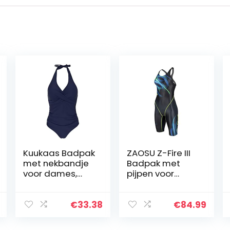
Kuukaas Badpak
ZAOSU Z-Fire III
met nekbandje
Badpak met
voor dames,
pijpen voor
badmode,
dames en
buikweg-
meisjes
badpak, push-
€
33.38
€
84.99
up, strandmode,
zomer, S-XXL