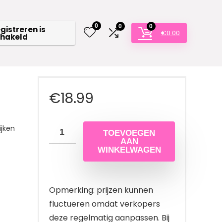
0
0
0
egistreren is
€
0.00
chakeld
€
18.99
jken
TOEVOEGEN
AAN
WINKELWAGEN
Opmerking: prijzen kunnen
fluctueren omdat verkopers
deze regelmatig aanpassen. Bij