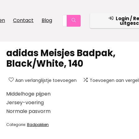
Login / R
en
Contact
Blog
uitges
adidas Meisjes Badpak,
Black/White, 140
Aan verlanglijstje toevoegen
Toevoegen aan vergeli
Middelhoge pijpen
Jersey-voering
Normale pasvorm
Categorie:
Badpakken