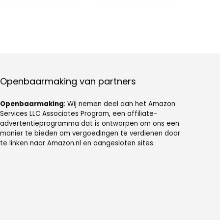
buitenzwemme
Kostuum
n; zwemkostuum
Badmode
met ritssluiting
voor dames kan
snel veranderen,
klassieke rug
met
Openbaarmaking van partners
Openbaarmaking
: Wij nemen deel aan het Amazon
Services LLC Associates Program, een affiliate-
advertentieprogramma dat is ontworpen om ons een
manier te bieden om vergoedingen te verdienen door
te linken naar Amazon.nl en aangesloten sites.