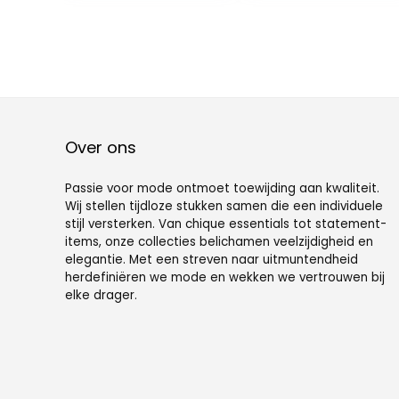
zwemtop met
shorts,
badpakken
Over ons
Passie voor mode ontmoet toewijding aan kwaliteit.
Wij stellen tijdloze stukken samen die een individuele
stijl versterken. Van chique essentials tot statement-
items, onze collecties belichamen veelzijdigheid en
elegantie. Met een streven naar uitmuntendheid
herdefiniëren we mode en wekken we vertrouwen bij
elke drager.