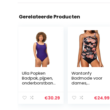
Gerelateerde Producten
Ulla Popken
Wantonfy
Badpak, pijpen,
Badmode voor
onderborstband
dames,
, voering aan de
tweedelige
voorkant dames
tankini,
Zwempak uit
buikcontrole,
€
30.29
€
24.99
één stuk
zwemkostuum,
één schouder