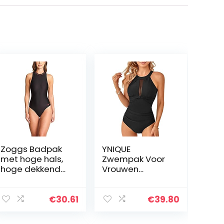
Zoggs Badpak
YNIQUE
met hoge hals,
Zwempak Voor
hoge dekkende
Vrouwen
zwemkleding
ééndelig
voor vrouwen,
Badpak Voor
ideale keuze
Dames Hoge
€
30.61
€
39.80
voor training en
Hals Mesh
lange
Zwemmen