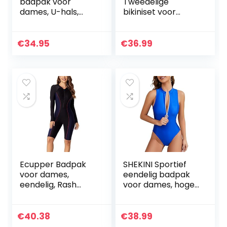
badpak voor
Tweedelige
dames, U-hals,
bikiniset voor
racerback-
dames,
uitsnede,
bloemenprint,
badmode, hoge
knoop konijntje
€
34.95
€
36.99
snit, Braziliaanse
tanga, monokini
Ecupper Badpak
SHEKINI Sportief
voor dames,
eendelig badpak
eendelig, Rash
voor dames, hoge
Guard Zip Up lange
hals, bescherming
mouwen, surfen,
tegen uitslag,
badmode,
luipaardprint,
€
40.38
€
38.99
gebouwd in beha,
ritssluiting, badpak