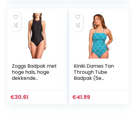
badpakken met
ritssluiting
(neopreenvrij)
Zoggs Badpak met
Kiniki Dames Tan
hoge hals, hoge
Through Tube
dekkende
Badpak (5e
zwemkleding voor
Generatie)
vrouwen, ideale
keuze voor training
€
30.61
€
41.99
en lange
buitenzwemmen;
zwemkostuum
met ritssluiting
voor dames kan
snel veranderen,