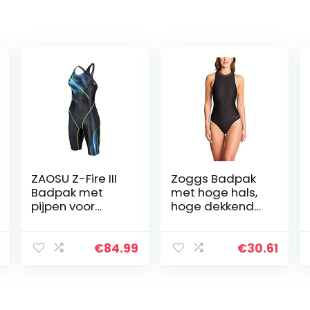
ZAOSU Z-Fire III
Zoggs Badpak
Badpak met
met hoge hals,
pijpen voor
hoge dekkende
dames en
zwemkleding
meisjes
voor vrouwen,
ideale keuze
€
84.99
€
30.61
voor training en
lange
buitenzwemme
n; zwemkostuum