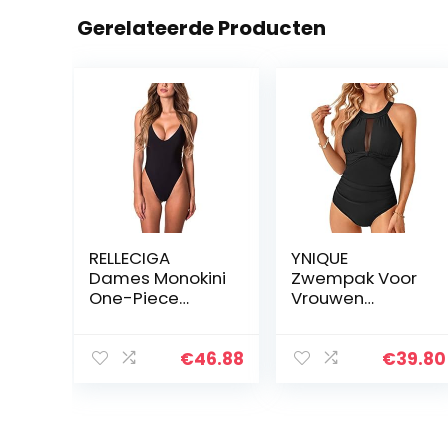
Gerelateerde Producten
RELLECIGA
YNIQUE
Dames Monokini
Zwempak Voor
One-Piece
Vrouwen
String String
ééndelig
Bikini High Cut
Badpak Voor
Badpak
Dames Hoge
€
46.88
€
39.80
Hals Mesh
Zwemmen
Kostuum
Badmode