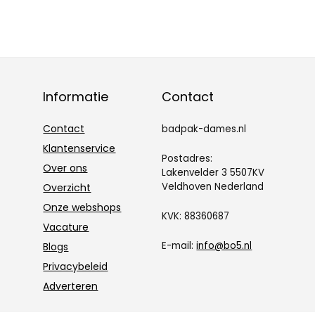
met ritssluiting
voor dames kan
snel veranderen,
klassieke rug
met
Informatie
Contact
Contact
badpak-dames.nl
Klantenservice
Postadres:
Over ons
Lakenvelder 3 5507KV
Veldhoven Nederland
Overzicht
Onze webshops
KVK: 88360687
Vacature
E-mail:
info@bo5.nl
Blogs
Privacybeleid
Adverteren