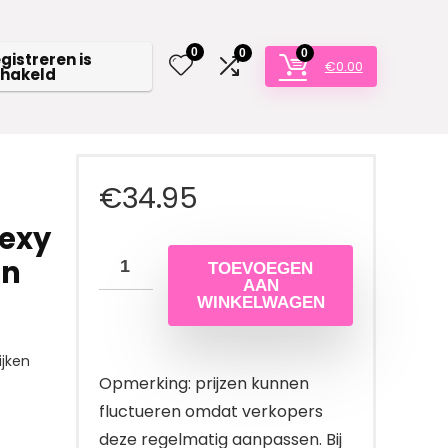
0
0
0
egistreren is
€
0.00
chakeld
€
34.95
Sexy
en
TOEVOEGEN
AAN
WINKELWAGEN
jken
Opmerking: prijzen kunnen
fluctueren omdat verkopers
deze regelmatig aanpassen. Bij