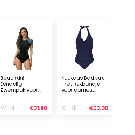
Beachkini
Kuukaas Badpak
Eendelig
met nekbandje
Zwempak voor
voor dames,
Vrouwen,Zwemkl
badmode,
eding met
buikweg-
lange mouwen
badpak, push-
€
31.80
€
33.38
en rits aan de
up, strandmode,
voorkant
zomer, S-XXL