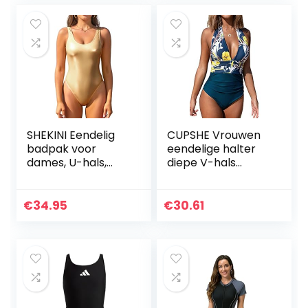
ritssluiting
(neopreenvrij)
SHEKINI Eendelig
CUPSHE Vrouwen
badpak voor
eendelige halter
dames, U-hals,
diepe V-hals
racerback-
ruches buik
uitsnede,
controle rugloze
badmode, hoge
badpak, Geel
€
34.95
€
30.61
snit, Braziliaanse
Bloemen, M
tanga, monokini