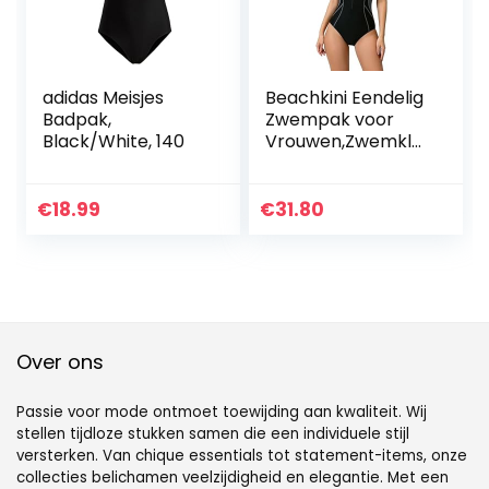
adidas Meisjes
Beachkini Eendelig
Badpak,
Zwempak voor
Black/White, 140
Vrouwen,Zwemkle
ding met lange
mouwen en rits
aan de voorkant
€
18.99
€
31.80
Over ons
Passie voor mode ontmoet toewijding aan kwaliteit. Wij
stellen tijdloze stukken samen die een individuele stijl
versterken. Van chique essentials tot statement-items, onze
collecties belichamen veelzijdigheid en elegantie. Met een