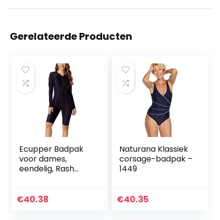
Gerelateerde Producten
Ecupper Badpak
Naturana Klassiek
voor dames,
corsage-badpak –
eendelig, Rash
1449
Guard Zip Up lange
mouwen, surfen,
badmode,
€
40.38
€
40.35
gebouwd in beha,
badpakken met