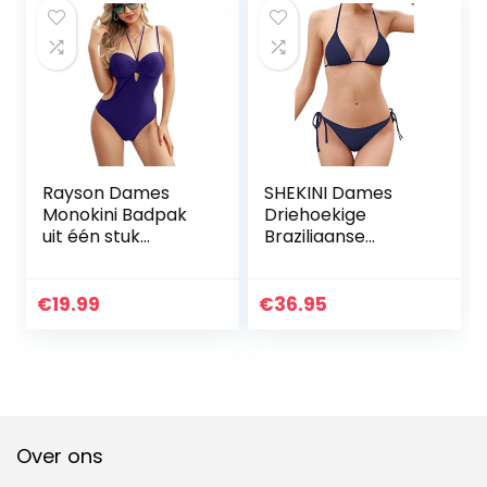
Rayson Dames
SHEKINI Dames
Monokini Badpak
Driehoekige
uit één stuk
Braziliaanse
Braziliaanse Front
Bikiniset Effen
Tie Push Up
Kleur Tweedelig
Badpak Side Cut-
Badpak Lage Taille
€
19.99
€
36.95
out Backless
Plus Size
Tankini
Strandkleding
Buikcontrole
Badmode
Over ons