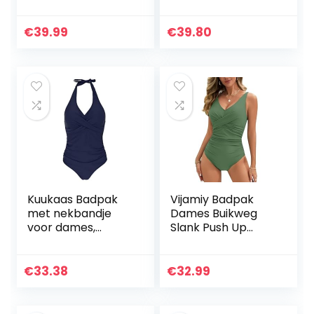
strandmode, hoog
Voor Dames Hoge
getailleerde
Hals Mesh
monokini,
Zwemmen
€
39.99
€
39.80
badpakken voor
Kostuum Badmode
vrouwen,
badmode,
zwempak
Kuukaas Badpak
Vijamiy Badpak
met nekbandje
Dames Buikweg
voor dames,
Slank Push Up
badmode,
Badmode V-hals
buikweg-badpak,
Sexy Badpak
push-up,
Dames Modieus
€
33.38
€
32.99
strandmode,
Monokini Maat
zomer, S-XXL
One Piece
Swimsuits