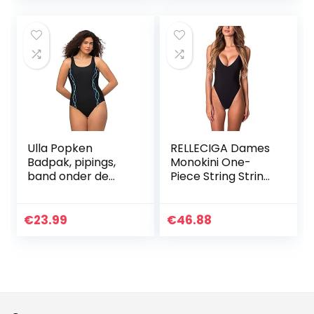
buitenzwemmen;
zwemkostuum
met ritssluiting
voor dames kan
snel veranderen,
klassieke rug met
Ulla Popken
RELLECIGA Dames
Badpak, pipings,
Monokini One-
band onder de
Piece String String
borst, voering aan
Bikini High Cut
de voorkant
Badpak
dames Zwempak
€
23.99
€
46.88
uit één stuk (1-
Pack)