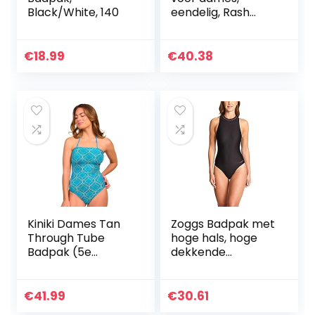
Black/White, 140
eendelig, Rash
Guard Zip Up lange
mouwen, surfen,
badmode,
€
18.99
€
40.38
gebouwd in beha,
badpakken met
ritssluiting
(neopreenvrij)
Kiniki Dames Tan
Zoggs Badpak met
Through Tube
hoge hals, hoge
Badpak (5e
dekkende
Generatie)
zwemkleding voor
vrouwen, ideale
keuze voor training
€
41.99
€
30.61
en lange