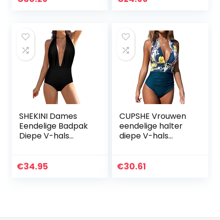
stuk
één schouder
zwemtop met
shorts, badpakken
SHEKINI Dames
CUPSHE Vrouwen
Eendelige Badpak
eendelige halter
Diepe V-hals
diepe V-hals
Verstelbaar Halter
ruches buik
Badpak Sexy Effen
controle rugloze
Kleur Elegant
badpak, Geel
€
34.95
€
30.61
Afdrukken
Bloemen, M
Driehoek Bikini
Zwempak