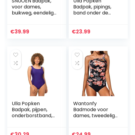
SNUOEN Badpak,
Ulla Popken
voor dames,
Badpak, pipings,
buikweg, eendelige
band onder de
strandmode, hoog
borst, voering aan
getailleerde
de voorkant
monokini,
dames Zwempak
€
39.99
€
23.99
badpakken voor
uit één stuk (1-
vrouwen,
Pack)
badmode,
zwempak
Ulla Popken
Wantonfy
Badpak, pijpen,
Badmode voor
onderborstband,
dames, tweedelige
voering aan de
tankini,
voorkant dames
buikcontrole,
Zwempak uit één
zwemkostuum,
€
30.29
€
24.99