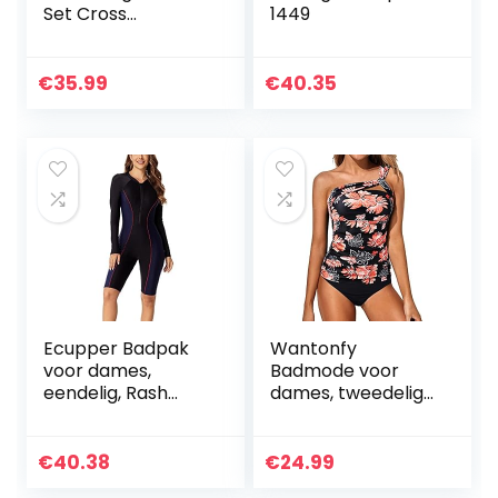
Set Cross
1449
Verstelbaar Bikini
Bovendeel Retro
Afdrukken
€
35.99
€
40.35
Driehoek Bikini
Broekje Strand
Bikini Badpak
Ecupper Badpak
Wantonfy
voor dames,
Badmode voor
eendelig, Rash
dames, tweedelige
Guard Zip Up lange
tankini,
mouwen, surfen,
buikcontrole,
badmode,
zwemkostuum,
€
40.38
€
24.99
gebouwd in beha,
één schouder