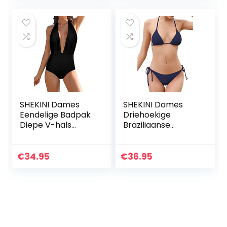
badpakken met
zwemtop met
ritssluiting
shorts, badpakken
(neopreenvrij)
SHEKINI Dames
SHEKINI Dames
Eendelige Badpak
Driehoekige
Diepe V-hals
Braziliaanse
Verstelbaar Halter
Bikiniset Effen
Badpak Sexy Effen
Kleur Tweedelig
Kleur Elegant
Badpak Lage Taille
€
34.95
€
36.95
Afdrukken
Plus Size
Driehoek Bikini
Strandkleding
Zwempak