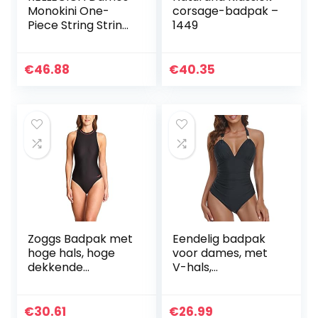
Monokini One-
corsage-badpak –
Piece String String
1449
Bikini High Cut
Badpak
€
46.88
€
40.35
Zoggs Badpak met
Eendelig badpak
hoge hals, hoge
voor dames, met
dekkende
V-hals,
zwemkleding voor
verstelbare
vrouwen, ideale
bandjes, gevoerde
keuze voor training
beha met niet-
€
30.61
€
26.99