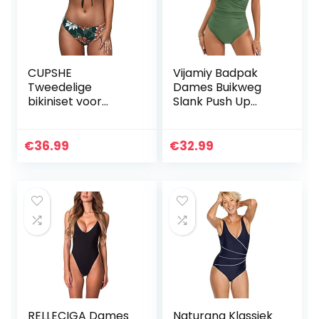
CUPSHE
Vijamiy Badpak
Tweedelige
Dames Buikweg
bikiniset voor
Slank Push Up
dames,
Badmode V-hals
bloemenprint,
Sexy Badpak
knoop konijntje
Dames Modieus
€
36.99
€
32.99
Monokini Maat
One Piece
Swimsuits
RELLECIGA Dames
Naturana Klassiek