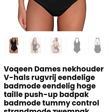
Voqeen Dames nekhouder
V-hals rugvrij eendelige
badmode eendelig hoge
taille push-up badpak
badmode tummy control
strandmode zwempak