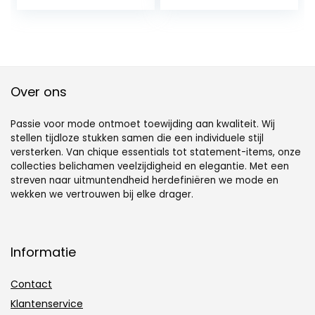
en lange
afneembare
buitenzwemmen;
binnenmandjes,
zwemkostuum
rugvrij
met ritssluiting
voor dames kan
snel veranderen,
klassieke rug met
Over ons
Passie voor mode ontmoet toewijding aan kwaliteit. Wij
stellen tijdloze stukken samen die een individuele stijl
versterken. Van chique essentials tot statement-items, onze
collecties belichamen veelzijdigheid en elegantie. Met een
streven naar uitmuntendheid herdefiniëren we mode en
wekken we vertrouwen bij elke drager.
Informatie
Contact
Klantenservice