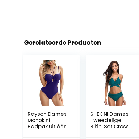
Gerelateerde Producten
Rayson Dames
SHEKINI Dames
Monokini
Tweedelige
Badpak uit één
Bikini Set Cross
stuk Braziliaanse
Verstelbaar
Front Tie Push Up
Bikini Bovendeel