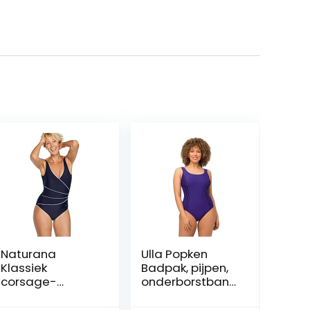
Naturana
Ulla Popken
Klassiek
Badpak, pijpen,
corsage-
onderborstband
badpak – 1449
, voering aan de
voorkant dames