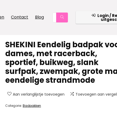
Login / R
en
Contact
Blog
uitges
SHEKINI Eendelig badpak vo
dames, met racerback,
sportief, buikweg, slank
surfpak, zwempak, grote ma
eendelige strandmode
Aan verlanglijstje toevoegen
Toevoegen aan vergeli
Categorie:
Badpakken