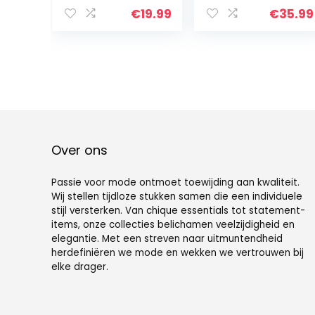
Badpak Side
Retro Afdrukken
€
19.99
€
35.99
Cut-out
Driehoek Bikini
Backless Tankini
Broekje Strand
Buikcontrole
Bikini Badpak
Badmode
Over ons
Passie voor mode ontmoet toewijding aan kwaliteit.
Wij stellen tijdloze stukken samen die een individuele
stijl versterken. Van chique essentials tot statement-
items, onze collecties belichamen veelzijdigheid en
elegantie. Met een streven naar uitmuntendheid
herdefiniëren we mode en wekken we vertrouwen bij
elke drager.