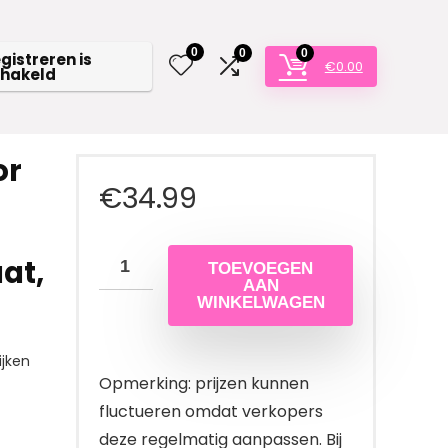
0
0
0
egistreren is
€
0.00
chakeld
or
€
34.99
at,
TOEVOEGEN
AAN
WINKELWAGEN
jken
Opmerking: prijzen kunnen
fluctueren omdat verkopers
deze regelmatig aanpassen. Bij