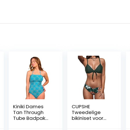
Kiniki Dames
CUPSHE
Tan Through
Tweedelige
Tube Badpak
bikiniset voor
(5e Generatie)
dames,
bloemenprint,