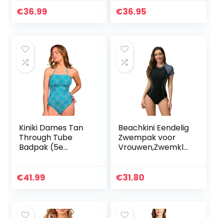
bloemenprint,
Kleur Tweedelig
knoop konijntje
Badpak Lage Taille
€
36.99
€
36.95
Plus Size
Strandkleding
Kiniki Dames Tan
Beachkini Eendelig
Through Tube
Zwempak voor
Badpak (5e
Vrouwen,Zwemkle
Generatie)
ding met lange
mouwen en rits
aan de voorkant
€
41.99
€
31.80