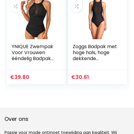
YNIQUE Zwempak
Zoggs Badpak met
Voor Vrouwen
hoge hals, hoge
ééndelig Badpak
dekkende
Voor Dames Hoge
zwemkleding voor
Hals Mesh
vrouwen, ideale
Zwemmen
keuze voor training
€
39.80
€
30.61
Kostuum Badmode
en lange
buitenzwemmen;
zwemkostuum
met ritssluiting
voor dames kan
snel veranderen,
klassieke rug met
Over ons
Passie voor mode ontmoet toewijding aan kwaliteit. Wij