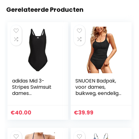
Gerelateerde Producten
adidas Mid 3-
SNUOEN Badpak,
Stripes Swimsuit
voor dames,
dames
buikweg, eendelige
Zwembroeken
strandmode, hoog
getailleerde
monokini,
€
40.00
€
39.99
badpakken voor
vrouwen,
badmode,
zwempak