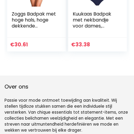
Zoggs Badpak met
Kuukaas Badpak
hoge hals, hoge
met nekbandje
dekkende
voor dames,
zwemkleding voor
badmode,
vrouwen, ideale
buikweg-badpak,
keuze voor training
push-up,
€
30.61
€
33.38
en lange
strandmode,
buitenzwemmen;
zomer, S-XXL
zwemkostuum
met ritssluiting
voor dames kan
snel veranderen,
klassieke rug met
Over ons
Passie voor mode ontmoet toewijding aan kwaliteit. Wij
stellen tijdloze stukken samen die een individuele stijl
versterken. Van chique essentials tot statement-items, onze
collecties belichamen veelzijdigheid en elegantie. Met een
streven naar uitmuntendheid herdefiniëren we mode en
wekken we vertrouwen bij elke drager.