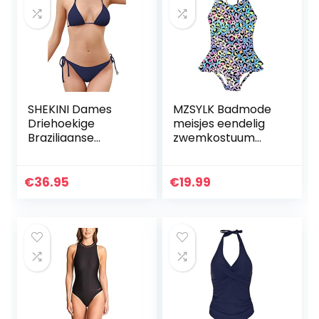
SHEKINI Dames
MZSYLK Badmode
Driehoekige
meisjes eendelig
Braziliaanse
zwemkostuum
Bikiniset Effen
eenhoorn schattig
Kleur Tweedelig
kinderbadpak
Badpak Lage Taille
dikke riem
€
36.95
€
19.99
Plus Size
Strandkleding