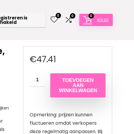
0
0
0
egistreren is
€
0.00
chakeld
,
€
47.41
TOEVOEGEN
AAN
WINKELWAGEN
jken
Opmerking: prijzen kunnen
or
fluctueren omdat verkopers
ls
deze regelmatig aanpassen. Bij