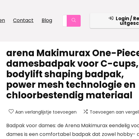
Login / R
en
Contact
Blog
uitges
arena Makimurax One-Piece
damesbadpak voor C-cups,
bodylift shaping badpak,
power mesh technologie en
chloorbestendig materiaal
Aan verlanglijstje toevoegen
Toevoegen aan vergeli
Badpak voor dames: de Arena Makimurax eendelig vo
dames is een comfortabel badpak dat zowel hobby- a