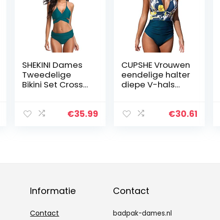
SHEKINI Dames
CUPSHE Vrouwen
Tweedelige
eendelige halter
Bikini Set Cross
diepe V-hals
Verstelbaar
ruches buik
Bikini Bovendeel
controle rugloze
Retro Afdrukken
badpak, Geel
€
35.99
€
30.61
Driehoek Bikini
Bloemen, M
Broekje Strand
Bikini Badpak
Informatie
Contact
Contact
badpak-dames.nl