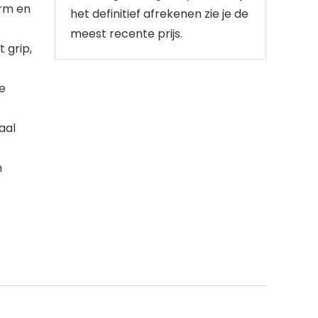
rm en
het definitief afrekenen zie je de
meest recente prijs.
 grip,
e
aal
n