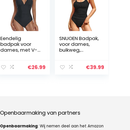
Eendelig
SNUOEN Badpak,
badpak voor
voor dames,
dames, met V-
buikweg,
hals, verstelbare
eendelige
bandjes,
strandmode,
gevoerde beha
hoog
€
26.99
€
39.99
met niet-
getailleerde
afneembare
monokini,
binnenmandjes,
badpakken voor
rugvrij
vrouwen,
badmode,
zwempak
Openbaarmaking van partners
Openbaarmaking
: Wij nemen deel aan het Amazon