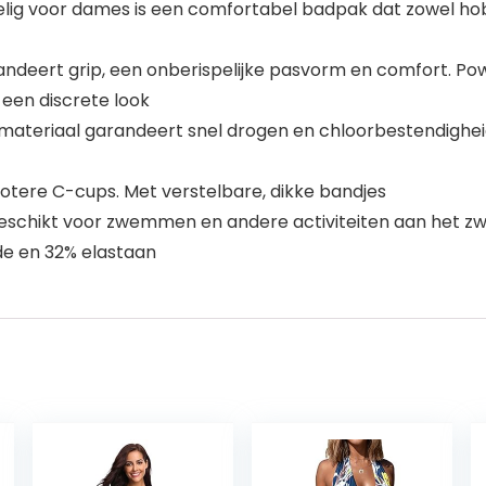
lig voor dames is een comfortabel badpak dat zowel ho
arandeert grip, een onberispelijke pasvorm en comfort. 
 een discrete look
 Fit materiaal garandeert snel drogen en chloorbestendigh
rotere C-cups. Met verstelbare, dikke bandjes
eschikt voor zwemmen en andere activiteiten aan het z
e en 32% elastaan