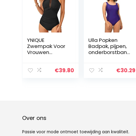
YNIQUE
Ulla Popken
Zwempak Voor
Badpak, pijpen,
Vrouwen
onderborstband
ééndelig
, voering aan de
Badpak Voor
voorkant dames
Dames Hoge
Zwempak uit
€
39.80
€
30.29
Hals Mesh
één stuk
Zwemmen
Kostuum
Badmode
Over ons
Passie voor mode ontmoet toewijding aan kwaliteit.