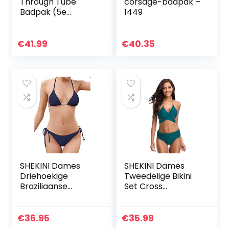
Through Tube
corsage-badpak –
Badpak (5e
1449
Generatie)
€
41.99
€
40.35
SHEKINI Dames
SHEKINI Dames
Driehoekige
Tweedelige Bikini
Braziliaanse
Set Cross
Bikiniset Effen
Verstelbaar Bikini
Kleur Tweedelig
Bovendeel Retro
Badpak Lage Taille
Afdrukken
€
36.95
€
35.99
Plus Size
Driehoek Bikini