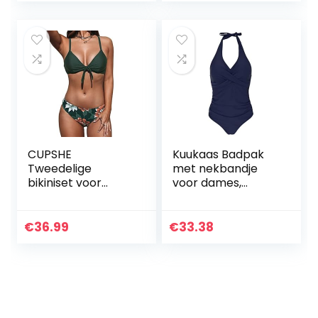
Strandkleding
Broekje Strand
Bikini Badpak
CUPSHE
Kuukaas Badpak
Tweedelige
met nekbandje
bikiniset voor
voor dames,
dames,
badmode,
bloemenprint,
buikweg-badpak,
knoop konijntje
push-up,
€
36.99
€
33.38
strandmode,
zomer, S-XXL