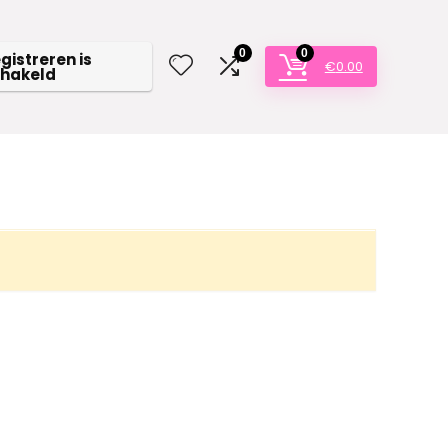
0
0
egistreren is
€
0.00
chakeld