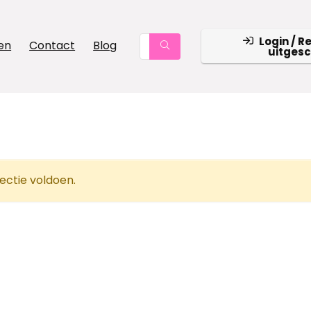
Login / R
en
Contact
Blog
uitges
ectie voldoen.