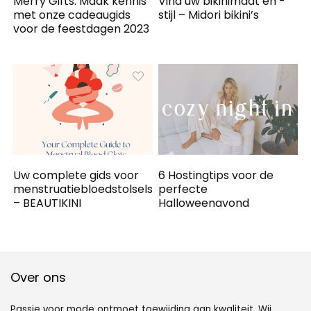
Merry Gifts: Maak kennis
Vind uw bikinimaat en -
met onze cadeaugids
stijl – Midori bikini’s
voor de feestdagen 2023
Uw complete gids voor
6 Hostingtips voor de
menstruatiebloedstolsels
perfecte
– BEAUTIKINI
Halloweenavond
Over ons
Passie voor mode ontmoet toewijding aan kwaliteit. Wij