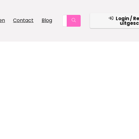
Login / R
en
Contact
Blog
uitges