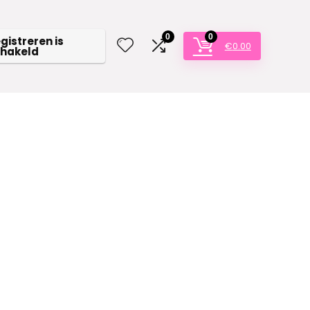
0
0
egistreren is
€
0.00
chakeld