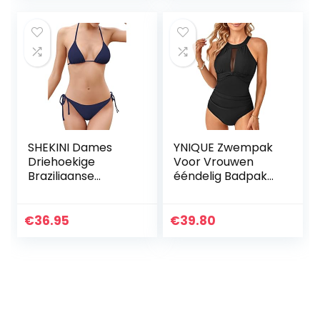
badpakken met
ritssluiting
(neopreenvrij)
SHEKINI Dames
YNIQUE Zwempak
Driehoekige
Voor Vrouwen
Braziliaanse
ééndelig Badpak
Bikiniset Effen
Voor Dames Hoge
Kleur Tweedelig
Hals Mesh
Badpak Lage Taille
Zwemmen
€
36.95
€
39.80
Plus Size
Kostuum Badmode
Strandkleding