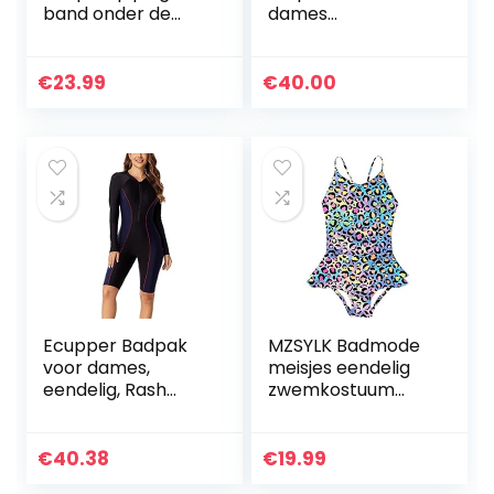
band onder de
dames
borst, voering aan
Zwembroeken
de voorkant
dames Zwempak
€
23.99
€
40.00
uit één stuk (1-
Pack)
Ecupper Badpak
MZSYLK Badmode
voor dames,
meisjes eendelig
eendelig, Rash
zwemkostuum
Guard Zip Up lange
eenhoorn schattig
mouwen, surfen,
kinderbadpak
badmode,
dikke riem
€
40.38
€
19.99
gebouwd in beha,