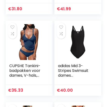
mouwen en rits
aan de voorkant
€
31.80
€
41.99
CUPSHE Tankini-
adidas Mid 3-
badpakken voor
Stripes Swimsuit
dames, V-hals,
dames
ruches tankini-top,
Zwembroeken
gekruiste rug,
tweedelig badpak,
€
35.33
€
40.00
buikcontrole