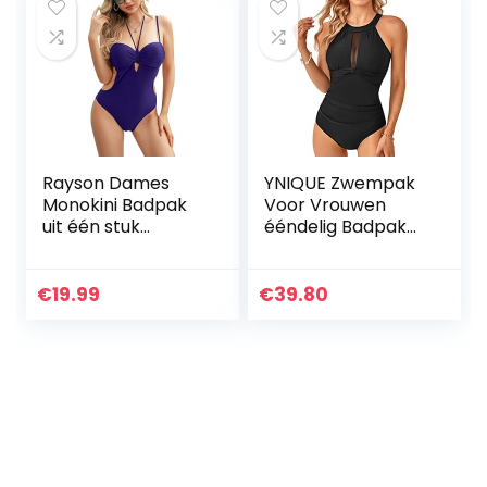
Rayson Dames
YNIQUE Zwempak
Monokini Badpak
Voor Vrouwen
uit één stuk
ééndelig Badpak
Braziliaanse Front
Voor Dames Hoge
Tie Push Up
Hals Mesh
Badpak Side Cut-
Zwemmen
€
19.99
€
39.80
out Backless
Kostuum Badmode
Tankini
Buikcontrole
Badmode