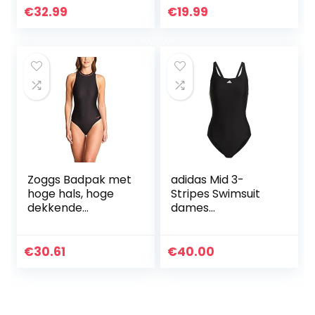
Dames Modieus
dikke riem
€
32.99
€
19.99
Monokini Maat
One Piece
Swimsuits
Zoggs Badpak met
adidas Mid 3-
hoge hals, hoge
Stripes Swimsuit
dekkende
dames
zwemkleding voor
Zwembroeken
vrouwen, ideale
keuze voor training
€
30.61
€
40.00
en lange
buitenzwemmen;
zwemkostuum
met ritssluiting