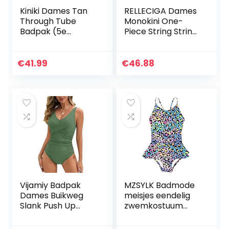
Kiniki Dames Tan
RELLECIGA Dames
Through Tube
Monokini One-
Badpak (5e
Piece String String
Generatie)
Bikini High Cut
Badpak
€
41.99
€
46.88
Vijamiy Badpak
MZSYLK Badmode
Dames Buikweg
meisjes eendelig
Slank Push Up
zwemkostuum
Badmode V-hals
eenhoorn schattig
Sexy Badpak
kinderbadpak