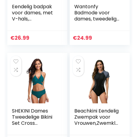
Eendelig badpak
Wantonfy
voor dames, met
Badmode voor
V-hals,
dames, tweedelige
verstelbare
tankini,
bandjes, gevoerde
buikcontrole,
beha met niet-
zwemkostuum,
€
26.99
€
24.99
afneembare
één schouder
binnenmandjes,
zwemtop met
rugvrij
shorts, badpakken
SHEKINI Dames
Beachkini Eendelig
Tweedelige Bikini
Zwempak voor
Set Cross
Vrouwen,Zwemkle
Verstelbaar Bikini
ding met lange
Bovendeel Retro
mouwen en rits