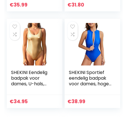
Afdrukken
aan de voorkant
€
35.99
€
31.80
Driehoek Bikini
Broekje Strand
Bikini Badpak
SHEKINI Eendelig
SHEKINI Sportief
badpak voor
eendelig badpak
dames, U-hals,
voor dames, hoge
racerback-
hals, bescherming
uitsnede,
tegen uitslag,
badmode, hoge
luipaardprint,
€
34.95
€
38.99
snit, Braziliaanse
ritssluiting, badpak
tanga, monokini